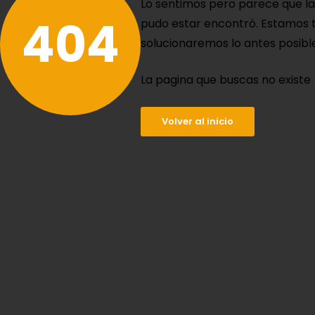
Lo sentimos pero parece que l
404
pudo estar encontró. Estamos t
solucionaremos lo antes posible
La pagina que buscas no existe
Volver al inicio